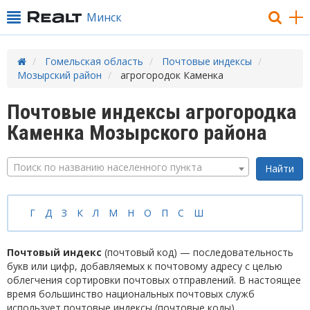
Минск
Гомельская область
Почтовые индексы
Мозырский район
агрогородок Каменка
Почтовые индексы агрогородка
Каменка Мозырского района
Поиск по названию населенного пункта
Г
Д
З
К
Л
М
Н
О
П
С
Ш
Почтовый индекс
(почтовый код) — последовательность
букв или цифр, добавляемых к почтовому адресу с целью
облегчения сортировки почтовых отправлений. В настоящее
время большинство национальных почтовых служб
использует почтовые индексы (почтовые коды).