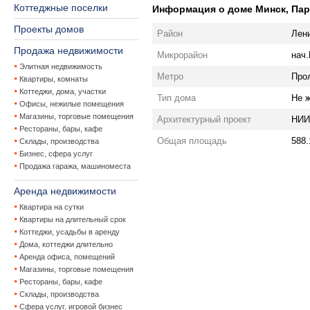
Коттеджные поселки
Информация о доме Минск, Парт
Проекты домов
Район
Лен
Продажа недвижимости
Микрорайон
нач.
Элитная недвижимость
Метро
Про
Квартиры, комнаты
Коттеджи, дома, участки
Тип дома
Не 
Офисы, нежилые помещения
Магазины, торговые помещения
Архитектурный проект
НИИ
Рестораны, бары, кафе
Общая площадь
588.
Склады, производства
Бизнес, сфера услуг
Продажа гаража, машиноместа
Аренда недвижимости
Квартира на сутки
Квартиры на длительный срок
Коттеджи, усадьбы в аренду
Дома, коттеджи длительно
Аренда офиса, помещений
Магазины, торговые помещения
Рестораны, бары, кафе
Склады, производства
Сфера услуг, игровой бизнес