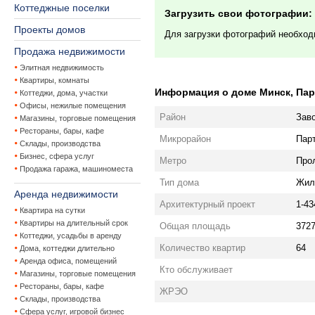
Коттеджные поселки
Загрузить свои фотографии:
Проекты домов
Для загрузки фотографий необхо
Продажа недвижимости
Элитная недвижимость
Квартиры, комнаты
Информация о доме Минск, Парт
Коттеджи, дома, участки
Офисы, нежилые помещения
Район
Зав
Магазины, торговые помещения
Рестораны, бары, кафе
Микрорайон
Пар
Склады, производства
Бизнес, сфера услуг
Метро
Про
Продажа гаража, машиноместа
Тип дома
Жил
Аренда недвижимости
Архитектурный проект
1-43
Квартира на сутки
Квартиры на длительный срок
Общая площадь
3727
Коттеджи, усадьбы в аренду
Количество квартир
64
Дома, коттеджи длительно
Аренда офиса, помещений
Кто обслуживает
Магазины, торговые помещения
Рестораны, бары, кафе
ЖРЭО
Склады, производства
Сфера услуг, игровой бизнес