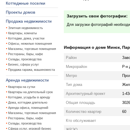
Коттеджные поселки
Проекты домов
Загрузить свои фотографии:
Продажа недвижимости
Для загрузки фотографий необход
Элитная недвижимость
Квартиры, комнаты
Коттеджи, дома, участки
Офисы, нежилые помещения
Информация о доме Минск, Парт
Магазины, торговые помещения
Рестораны, бары, кафе
Район
Зав
Склады, производства
Бизнес, сфера услуг
Микрорайон
Р-н
Продажа гаража, машиноместа
Метро
Про
Аренда недвижимости
Тип дома
Жил
Квартира на сутки
Квартиры на длительный срок
Архитектурный проект
1-43
Коттеджи, усадьбы в аренду
Общая площадь
3026
Дома, коттеджи длительно
Аренда офиса, помещений
Количество квартир
60
Магазины, торговые помещения
Рестораны, бары, кафе
Кто обслуживает
Склады, производства
Сфера услуг, игровой бизнес
ЖРЭО