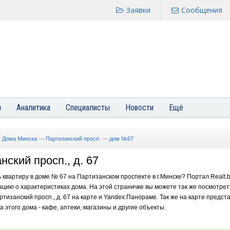
Заявки
Сообщения
я
Аналитика
Специалисты
Новости
Ещё
—
Дома Минска
—
Партизанский просп.
—
дом №67
нский просп., д. 67
ь квартиру в доме № 67 на Партизанском проспекте в г.Минске? Портал Realt.
цию о характеристиках дома. На этой страничке вы можете так же посмотре
ртизанский просп., д. 67 на карте и Yandex.Панораме. Так же на карте предст
этого дома - кафе, аптеки, магазины и другие объекты.