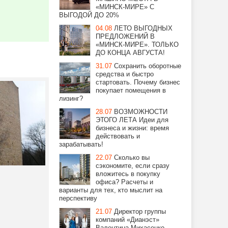
«МИНСК-МИРЕ» С
ВЫГОДОЙ ДО 20%
04.08
ЛЕТО ВЫГОДНЫХ
ПРЕДЛОЖЕНИЙ В
«МИНСК-МИРЕ». ТОЛЬКО
ДО КОНЦА АВГУСТА!
31.07
Сохранить оборотные
средства и быстро
стартовать. Почему бизнес
покупает помещения в
лизинг?
28.07
ВОЗМОЖНОСТИ
ЭТОГО ЛЕТА Идеи для
бизнеса и жизни: время
действовать и
зарабатывать!
22.07
Сколько вы
сэкономите, если сразу
вложитесь в покупку
офиса? Расчеты и
варианты для тех, кто мыслит на
перспективу
21.07
Директор группы
компаний «Дианэст»
Валентина Михасенко —