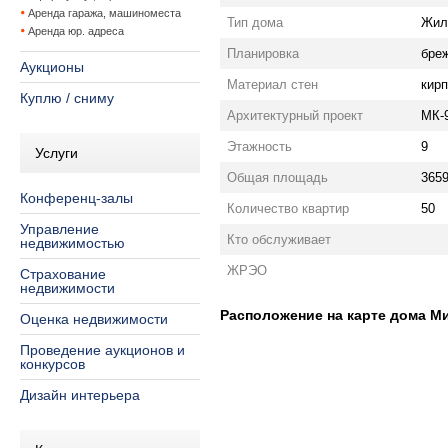
Аренда гаража, машиноместа
Тип дома
Жил
Аренда юр. адреса
Планировка
бре
Аукционы
Материал стен
кир
Куплю / сниму
Архитектурный проект
МК-
Этажность
9
Услуги
Общая площадь
3659
Конференц-залы
Количество квартир
50
Управление
Кто обслуживает
недвижимостью
ЖРЭО
Страхование
недвижимости
Расположение на карте дома Мин
Оценка недвижимости
Проведение аукционов и
конкурсов
Дизайн интерьера