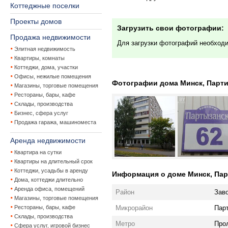
Коттеджные поселки
Проекты домов
Загрузить свои фотографии:
Продажа недвижимости
Для загрузки фотографий необход
Элитная недвижимость
Квартиры, комнаты
Коттеджи, дома, участки
Офисы, нежилые помещения
Фотографии дома Минск, Партиз
Магазины, торговые помещения
Рестораны, бары, кафе
Склады, производства
Бизнес, сфера услуг
Продажа гаража, машиноместа
Аренда недвижимости
Квартира на сутки
Квартиры на длительный срок
Коттеджи, усадьбы в аренду
Информация о доме Минск, Парт
Дома, коттеджи длительно
Аренда офиса, помещений
Район
Зав
Магазины, торговые помещения
Микрорайон
Пар
Рестораны, бары, кафе
Склады, производства
Метро
Про
Сфера услуг, игровой бизнес