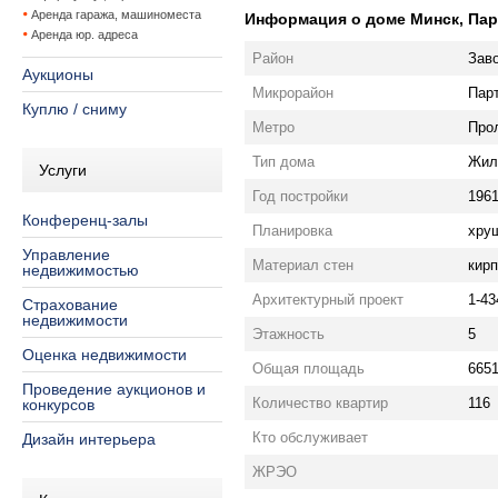
Аренда гаража, машиноместа
Информация о доме Минск, Парт
Аренда юр. адреса
Район
Зав
Аукционы
Микрорайон
Пар
Куплю / сниму
Метро
Про
Тип дома
Жил
Услуги
Год постройки
196
Конференц-залы
Планировка
хру
Управление
Материал стен
кир
недвижимостью
Архитектурный проект
1-43
Страхование
недвижимости
Этажность
5
Оценка недвижимости
Общая площадь
6651
Проведение аукционов и
Количество квартир
116
конкурсов
Кто обслуживает
Дизайн интерьера
ЖРЭО