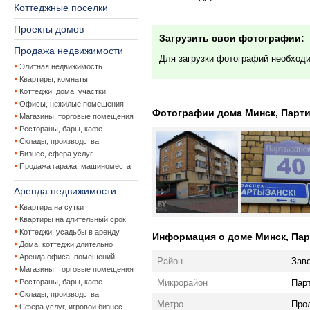
Коттеджные поселки
Проекты домов
Загрузить свои фотографии:
Продажа недвижимости
Для загрузки фотографий необход
Элитная недвижимость
Квартиры, комнаты
Коттеджи, дома, участки
Офисы, нежилые помещения
Фотографии дома Минск, Партиз
Магазины, торговые помещения
Рестораны, бары, кафе
Склады, производства
Бизнес, сфера услуг
Продажа гаража, машиноместа
Аренда недвижимости
Квартира на сутки
Квартиры на длительный срок
Коттеджи, усадьбы в аренду
Информация о доме Минск, Парт
Дома, коттеджи длительно
Аренда офиса, помещений
Район
Зав
Магазины, торговые помещения
Микрорайон
Пар
Рестораны, бары, кафе
Склады, производства
Метро
Про
Сфера услуг, игровой бизнес