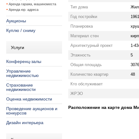
Аренда гаража, машиноместа
Тип дома
Жил
Аренда юр. адреса
Год постройки
196
Аукционы
Планировка
хру
Куплю / сниму
Материал стен
кир
Архитектурный проект
1-43
Услуги
Этажность
5
Конференц-залы
Общая площадь
3076
Управление
Количество квартир
48
недвижимостью
Кто обслуживает
Страхование
недвижимости
ЖРЭО
Оценка недвижимости
Расположение на карте дома Мин
Проведение аукционов и
конкурсов
Дизайн интерьера