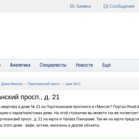
Заявки
Сообщения
я
Аналитика
Специалисты
Новости
Ещё
—
Дома Минска
—
Партизанский просп.
—
дом №21
нский просп., д. 21
ь квартиру в доме № 21 на Партизанском проспекте в г.Минске? Портал Realt.
цию о характеристиках дома. На этой страничке вы можете так же посмотре
ртизанский просп., д. 21 на карте и Yandex.Панораме. Так же на карте предст
этого дома - кафе, аптеки, магазины и другие объекты.