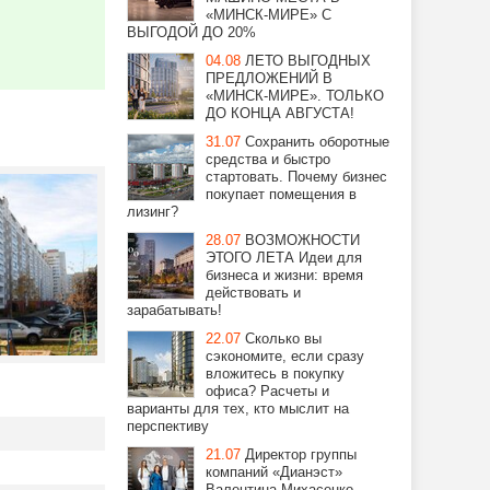
«МИНСК-МИРЕ» С
ВЫГОДОЙ ДО 20%
04.08
ЛЕТО ВЫГОДНЫХ
ПРЕДЛОЖЕНИЙ В
«МИНСК-МИРЕ». ТОЛЬКО
ДО КОНЦА АВГУСТА!
31.07
Сохранить оборотные
средства и быстро
стартовать. Почему бизнес
покупает помещения в
лизинг?
28.07
ВОЗМОЖНОСТИ
ЭТОГО ЛЕТА Идеи для
бизнеса и жизни: время
действовать и
зарабатывать!
22.07
Сколько вы
сэкономите, если сразу
вложитесь в покупку
офиса? Расчеты и
варианты для тех, кто мыслит на
перспективу
21.07
Директор группы
компаний «Дианэст»
Валентина Михасенко —