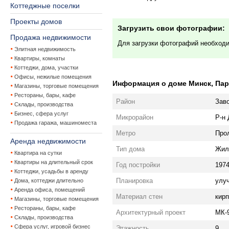
Коттеджные поселки
Проекты домов
Загрузить свои фотографии:
Продажа недвижимости
Для загрузки фотографий необход
Элитная недвижимость
Квартиры, комнаты
Коттеджи, дома, участки
Офисы, нежилые помещения
Информация о доме Минск, Парт
Магазины, торговые помещения
Рестораны, бары, кафе
Район
Зав
Склады, производства
Бизнес, сфера услуг
Микрорайон
Р-н
Продажа гаража, машиноместа
Метро
Про
Аренда недвижимости
Тип дома
Жил
Квартира на сутки
Квартиры на длительный срок
Год постройки
197
Коттеджи, усадьбы в аренду
Планировка
улу
Дома, коттеджи длительно
Аренда офиса, помещений
Материал стен
кир
Магазины, торговые помещения
Рестораны, бары, кафе
Архитектурный проект
МК-
Склады, производства
Сфера услуг, игровой бизнес
Этажность
9