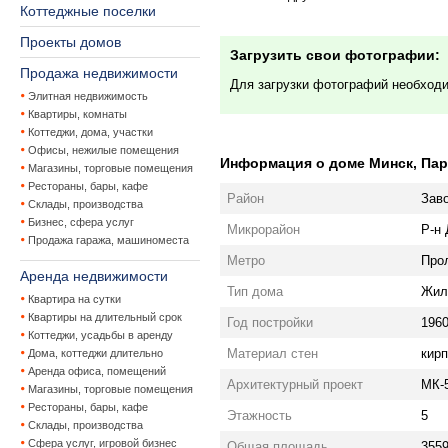
Коттеджные поселки
Проекты домов
Загрузить свои фотографии:
Продажа недвижимости
Для загрузки фотографий необход
Элитная недвижимость
Квартиры, комнаты
Коттеджи, дома, участки
Офисы, нежилые помещения
Информация о доме Минск, Парт
Магазины, торговые помещения
Рестораны, бары, кафе
Район
Зав
Склады, производства
Бизнес, сфера услуг
Микрорайон
Р-н
Продажа гаража, машиноместа
Метро
Про
Аренда недвижимости
Тип дома
Жил
Квартира на сутки
Квартиры на длительный срок
Год постройки
196
Коттеджи, усадьбы в аренду
Материал стен
кир
Дома, коттеджи длительно
Аренда офиса, помещений
Архитектурный проект
МК-
Магазины, торговые помещения
Рестораны, бары, кафе
Этажность
5
Склады, производства
Сфера услуг, игровой бизнес
Общая площадь
3559