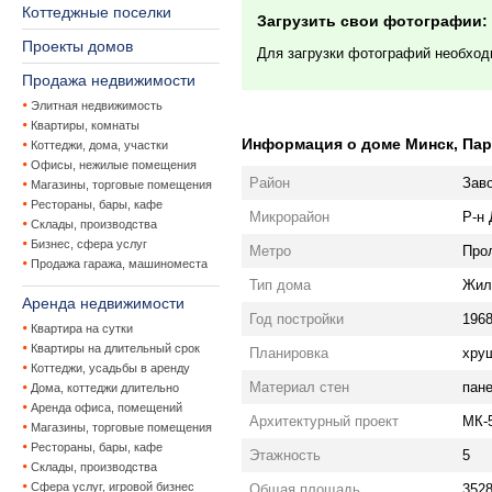
Коттеджные поселки
Загрузить свои фотографии:
Проекты домов
Для загрузки фотографий необхо
Продажа недвижимости
Элитная недвижимость
Квартиры, комнаты
Информация о доме Минск, Парт
Коттеджи, дома, участки
Офисы, нежилые помещения
Район
Зав
Магазины, торговые помещения
Рестораны, бары, кафе
Микрорайон
Р-н
Склады, производства
Бизнес, сфера услуг
Метро
Про
Продажа гаража, машиноместа
Тип дома
Жил
Аренда недвижимости
Год постройки
196
Квартира на сутки
Квартиры на длительный срок
Планировка
хру
Коттеджи, усадьбы в аренду
Материал стен
пан
Дома, коттеджи длительно
Аренда офиса, помещений
Архитектурный проект
МК-
Магазины, торговые помещения
Рестораны, бары, кафе
Этажность
5
Склады, производства
Сфера услуг, игровой бизнес
Общая площадь
3528