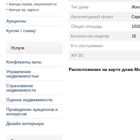
Аренда гаража, машиноместа
Тип дома
Жил
Аренда юр. адреса
Архитектурный проект
Сери
Аукционы
Общая площадь
1016
Куплю / сниму
Количество квартир
16
Кто обслуживает
Услуги
ЖРЭО
Конференц-залы
Расположение на карте дома Мин
Управление
недвижимостью
Страхование
недвижимости
Оценка недвижимости
Проведение аукционов и
конкурсов
Дизайн интерьера