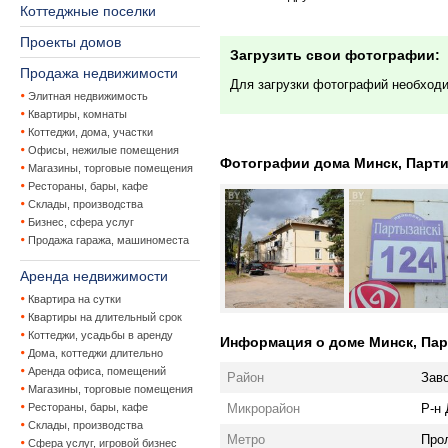
Коттеджные поселки
Проекты домов
Загрузить свои фотографии:
Продажа недвижимости
Для загрузки фотографий необход
Элитная недвижимость
Квартиры, комнаты
Коттеджи, дома, участки
Офисы, нежилые помещения
Фотографии дома Минск, Партиз
Магазины, торговые помещения
Рестораны, бары, кафе
Склады, производства
Бизнес, сфера услуг
Продажа гаража, машиноместа
Аренда недвижимости
Квартира на сутки
Квартиры на длительный срок
Коттеджи, усадьбы в аренду
Информация о доме Минск, Парт
Дома, коттеджи длительно
Аренда офиса, помещений
Район
Зав
Магазины, торговые помещения
Микрорайон
Р-н
Рестораны, бары, кафе
Склады, производства
Метро
Про
Сфера услуг, игровой бизнес