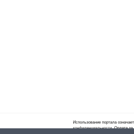
Использование портала означает
конфиденциальности
. Оплата за
публичного договора
.