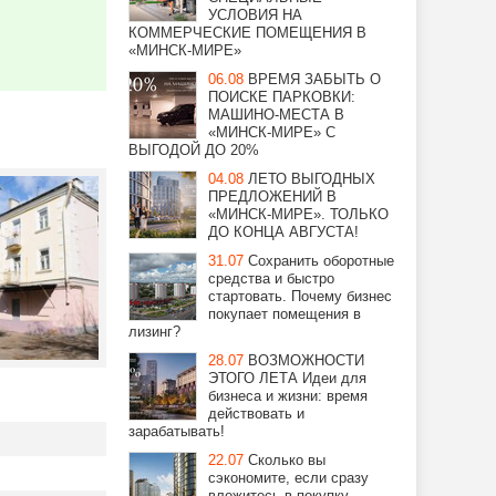
УСЛОВИЯ НА
КОММЕРЧЕСКИЕ ПОМЕЩЕНИЯ В
«МИНСК-МИРЕ»
06.08
ВРЕМЯ ЗАБЫТЬ О
ПОИСКЕ ПАРКОВКИ:
МАШИНО-МЕСТА В
«МИНСК-МИРЕ» С
ВЫГОДОЙ ДО 20%
04.08
ЛЕТО ВЫГОДНЫХ
ПРЕДЛОЖЕНИЙ В
«МИНСК-МИРЕ». ТОЛЬКО
ДО КОНЦА АВГУСТА!
31.07
Сохранить оборотные
средства и быстро
стартовать. Почему бизнес
покупает помещения в
лизинг?
28.07
ВОЗМОЖНОСТИ
ЭТОГО ЛЕТА Идеи для
бизнеса и жизни: время
действовать и
зарабатывать!
22.07
Сколько вы
сэкономите, если сразу
вложитесь в покупку