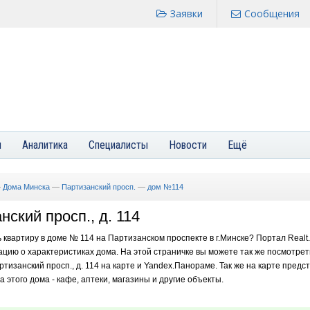
Заявки
Сообщения
я
Аналитика
Специалисты
Новости
Ещё
—
Дома Минска
—
Партизанский просп.
—
дом №114
нский просп., д. 114
ь квартиру в доме № 114 на Партизанском проспекте в г.Минске? Портал Realt
цию о характеристиках дома. На этой страничке вы можете так же посмотре
ртизанский просп., д. 114 на карте и Yandex.Панораме. Так же на карте предс
этого дома - кафе, аптеки, магазины и другие объекты.