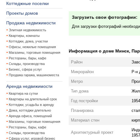
Коттеджные поселки
Проекты домов
Загрузить свои фотографии:
Продажа недвижимости
Для загрузки фотографий необход
Элитная недвижимость
Квартиры, комнаты
Коттеджи, дома, участки
Офисы, нежилые помещения
Информация о доме Минск, Парт
Магазины, торговые помещения
Рестораны, бары, кафе
Район
Зав
Склады, производства
Бизнес, сфера услуг
Микрорайон
Р-н
Продажа гаража, машиноместа
Метро
Про
Аренда недвижимости
Тип дома
Жил
Квартира на сутки
Квартиры на длительный срок
Год постройки
195
Коттеджи, усадьбы в аренду
Планировка
ста
Дома, коттеджи длительно
Аренда офиса, помещений
Материал стен
кир
Магазины, торговые помещения
Рестораны, бары, кафе
Инд
Архитектурный проект
Склады, производства
1957
Сфера услуг, игровой бизнес