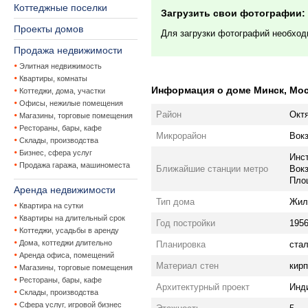
Коттеджные поселки
Загрузить свои фотографии:
Проекты домов
Для загрузки фотографий необхо
Продажа недвижимости
Элитная недвижимость
Квартиры, комнаты
Информация о доме Минск, Моско
Коттеджи, дома, участки
Офисы, нежилые помещения
Район
Окт
Магазины, торговые помещения
Рестораны, бары, кафе
Микрорайон
Вок
Склады, производства
Бизнес, сфера услуг
Инст
Продажа гаража, машиноместа
Ближайшие станции метро
Вокз
Пло
Аренда недвижимости
Тип дома
Жил
Квартира на сутки
Квартиры на длительный срок
Год постройки
195
Коттеджи, усадьбы в аренду
Дома, коттеджи длительно
Планировка
ста
Аренда офиса, помещений
Материал стен
кир
Магазины, торговые помещения
Рестораны, бары, кафе
Архитектурный проект
Инди
Склады, производства
Сфера услуг, игровой бизнес