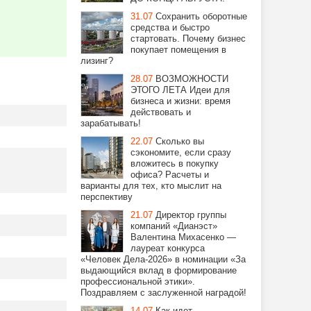
31.07
Сохранить оборотные
средства и быстро
стартовать. Почему бизнес
покупает помещения в
лизинг?
28.07
ВОЗМОЖНОСТИ
ЭТОГО ЛЕТА Идеи для
бизнеса и жизни: время
действовать и
зарабатывать!
22.07
Сколько вы
сэкономите, если сразу
вложитесь в покупку
офиса? Расчеты и
варианты для тех, кто мыслит на
перспективу
21.07
Директор группы
компаний «Дианэст»
Валентина Михасенко —
лауреат конкурса
«Человек Дела-2026» в номинации «За
выдающийся вклад в формирование
профессиональной этики».
Поздравляем с заслуженной наградой!
14.07
Как идет