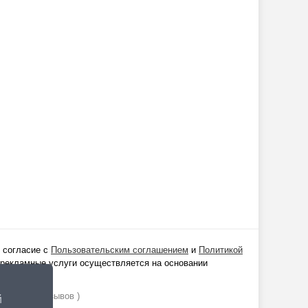
 согласие с
Пользовательским соглашением
и
Политикой
 рекламные услуги осуществляется на основании
ании
1529
отзывов )
й