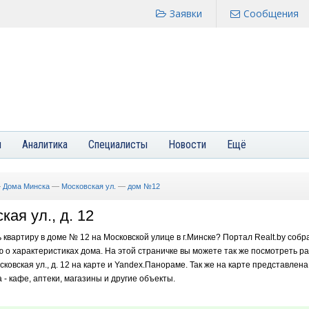
Заявки
Сообщения
я
Аналитика
Специалисты
Новости
Ещё
—
Дома Минска
—
Московская ул.
—
дом №12
кая ул., д. 12
 квартиру в доме № 12 на Московской улице в г.Минске? Портал Realt.by собр
о характеристиках дома. На этой страничке вы можете так же посмотреть 
сковская ул., д. 12 на карте и Yandex.Панораме. Так же на карте представле
 - кафе, аптеки, магазины и другие объекты.