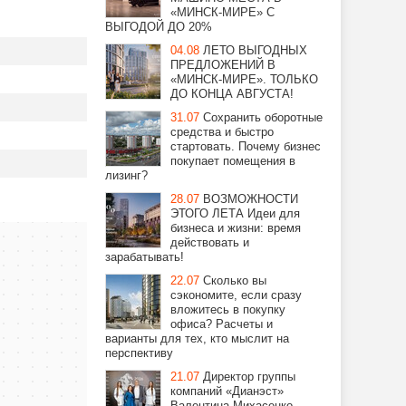
«МИНСК-МИРЕ» С
ВЫГОДОЙ ДО 20%
04.08
ЛЕТО ВЫГОДНЫХ
ПРЕДЛОЖЕНИЙ В
«МИНСК-МИРЕ». ТОЛЬКО
ДО КОНЦА АВГУСТА!
31.07
Сохранить оборотные
средства и быстро
стартовать. Почему бизнес
покупает помещения в
лизинг?
28.07
ВОЗМОЖНОСТИ
ЭТОГО ЛЕТА Идеи для
бизнеса и жизни: время
действовать и
зарабатывать!
22.07
Сколько вы
сэкономите, если сразу
вложитесь в покупку
офиса? Расчеты и
варианты для тех, кто мыслит на
перспективу
21.07
Директор группы
компаний «Дианэст»
Валентина Михасенко —