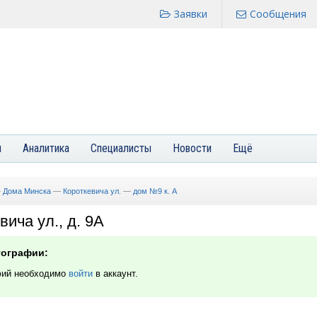
Заявки
Сообщения
я
Аналитика
Специалисты
Новости
Ещё
—
Дома Минска
—
Короткевича ул.
—
дом №9 к. А
вича ул., д. 9А
тографии:
фий необходимо
войти
в аккаунт.