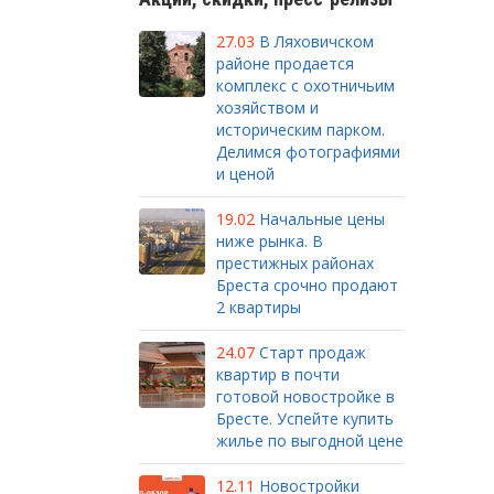
27.03
В Ляховичском
районе продается
комплекс с охотничьим
хозяйством и
историческим парком.
Делимся фотографиями
и ценой
19.02
Начальные цены
ниже рынка. В
престижных районах
Бреста срочно продают
2 квартиры
24.07
Старт продаж
квартир в почти
готовой новостройке в
Бресте. Успейте купить
жилье по выгодной цене
12.11
Новостройки