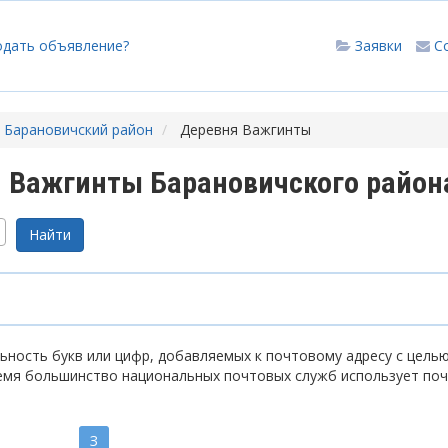
одать объявление?
Заявки
С
Барановичский район
Деревня Важгинты
 Важгинты Барановичского район
ность букв или цифр, добавляемых к почтовому адресу с цель
емя большинство национальных почтовых служб использует по
З