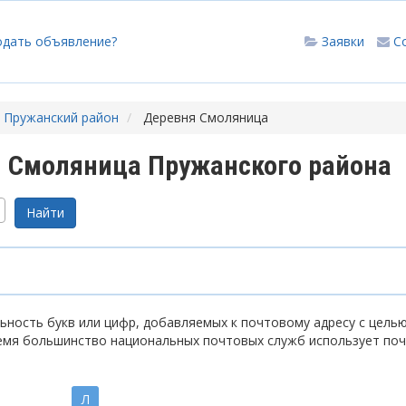
одать объявление?
Заявки
С
Пружанский район
Деревня Смоляница
 Смоляница Пружанского района
ность букв или цифр, добавляемых к почтовому адресу с цель
емя большинство национальных почтовых служб использует по
Л