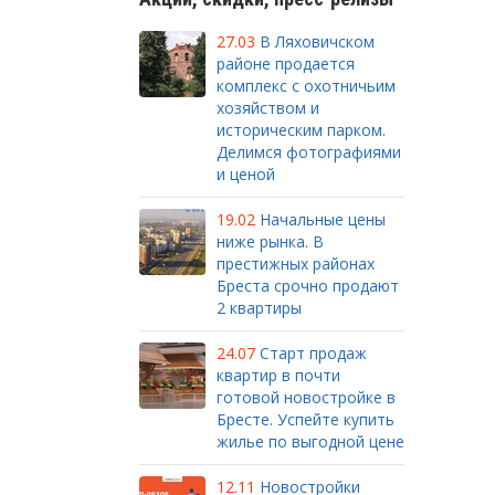
27.03
В Ляховичском
районе продается
комплекс с охотничьим
хозяйством и
историческим парком.
Делимся фотографиями
и ценой
19.02
Начальные цены
ниже рынка. В
престижных районах
Бреста срочно продают
2 квартиры
24.07
Старт продаж
квартир в почти
готовой новостройке в
Бресте. Успейте купить
жилье по выгодной цене
12.11
Новостройки