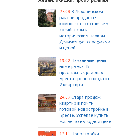
27.03
В Ляховичском
районе продается
комплекс с охотничьим
хозяйством и
историческим парком.
Делимся фотографиями
и ценой
19.02
Начальные цены
ниже рынка. В
престижных районах
Бреста срочно продают
2 квартиры
24.07
Старт продаж
квартир в почти
готовой новостройке в
Бресте. Успейте купить
жилье по выгодной цене
12.11
Новостройки