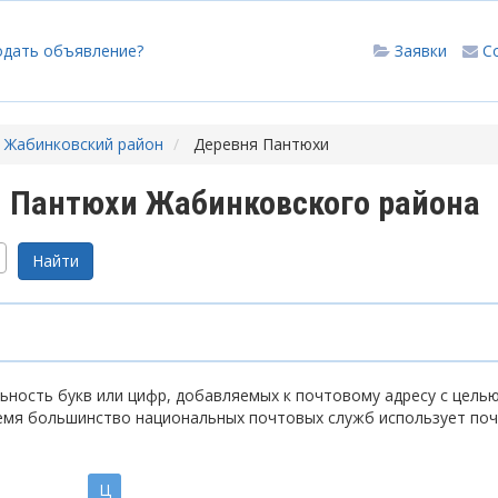
одать объявление?
Заявки
С
Жабинковский район
Деревня Пантюхи
 Пантюхи Жабинковского района
ность букв или цифр, добавляемых к почтовому адресу с цель
емя большинство национальных почтовых служб использует по
Ц