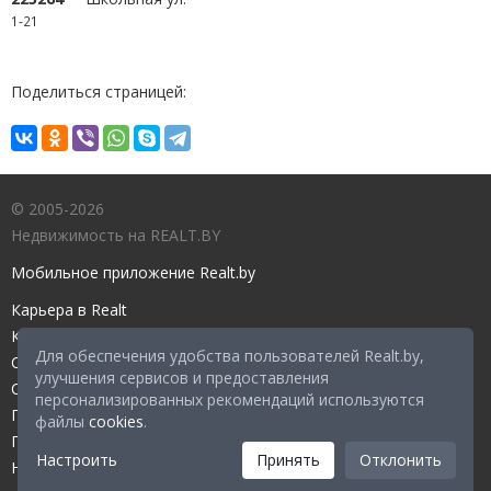
1-21
Поделиться страницей:
© 2005-2026
Недвижимость на REALT.BY
Мобильное приложение Realt.by
Карьера в Realt
Контакты редакции
Для обеспечения удобства пользователей Realt.by,
Справочный центр
улучшения сервисов и предоставления
Служба поддержки
персонализированных рекомендаций используются
Прейскурант
файлы
cookies
.
Правовые документы
Настроить
Принять
Отклонить
Настройка файлов cookies