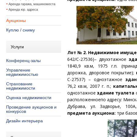
Аренда гаража, машиноместа
Аренда юр. адреса
Аукционы
Куплю / сниму
Услуги
Лот № 2. Недвижимое имущес
642/С-27536)– двухэтажное
зд
Конференц-залы
1840,9 кв.м, 1975 г.п. (прина
Управление
дорожка, дворовое покрытие);
недвижимостью
С-27537) – одноэтажное
здан
Страхование
76,2 кв.м, 2007 г. п.;
капиталь
недвижимости
одноэтажное
здание туалета
Оценка недвижимости
расположенноепо адресу: Минска
Дубрава, ул. Задворье, 100А,
Проведение аукционов и
конкурсов
предмета аукциона:
три базо
Дизайн интерьера