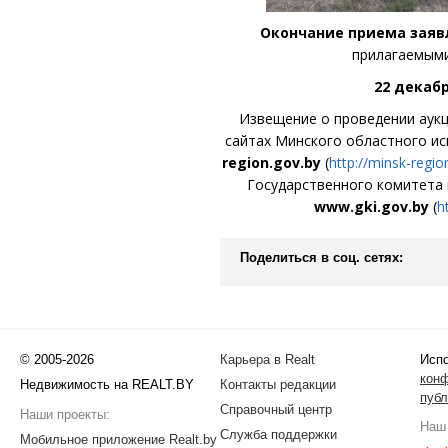
Окончание приема заявл
прилагаемыми
22 декабря
Извещение о проведении аук
сайтах Минского областного и
region.gov.by
(
http://minsk-regio
Государственного комитета 
www.gki.gov.by
(
h
Поделиться в соц. сетях:
© 2005-2026
Карьера в Realt
Испо
кон
Недвижимость на REALT.BY
Контакты редакции
публ
Справочный центр
Наши проекты:
Наш 
Служба поддержки
Мобильное приложение Realt.by