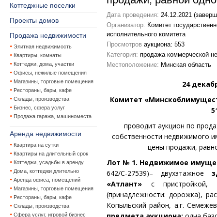
Коттеджные поселки
Дата проведения:
24.12.2021 (заверш
Проекты домов
Организатор:
Комитет государственн
исполнительного комитета
Продажа недвижимости
Просмотров
аукциона: 553
Элитная недвижимость
Категория:
продажа коммерческой н
Квартиры, комнаты
Коттеджи, дома, участки
Местоположение:
Минская область
Офисы, нежилые помещения
Магазины, торговые помещения
24 декабр
Рестораны, бары, кафе
Комитет «Минскоблимущество» 
Склады, производства
Бизнес, сфера услуг
5
Продажа гаража, машиноместа
проводит аукцион по прод
Аренда недвижимости
собственности недвижимого и
Квартира на сутки
цены продажи, равн
Квартиры на длительный срок
Лот № 1.
Недвижимое имущес
Коттеджи, усадьбы в аренду
Дома, коттеджи длительно
642/С-27539)– двухэтажное
з
Аренда офиса, помещений
«Атлант»
с пристройкой, о
Магазины, торговые помещения
(принадлежности: дорожка), ра
Рестораны, бары, кафе
Копыльский район, а.г. Семежев
Склады, производства
предмета аукциона:
одна баз
Сфера услуг, игровой бизнес