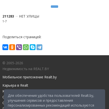
211283
НЕТ УЛИЦЫ
1-7
Поделиться страницей:
© 2005-2026
Недвижимость на REALT.BY
Мобильное приложение Realt.by
Карьера в Realt
Контакты редакции
Для обеспечения удобства пользователей Realt.by,
Справочный центр
улучшения сервисов и предоставления
Служба поддержки
персонализированных рекомендаций используются
Прейскурант