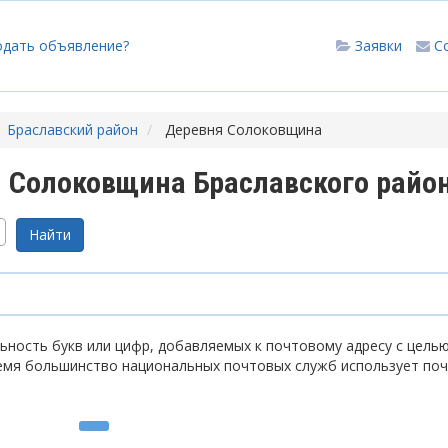
одать объявление?
Заявки
С
Браславский район
Деревня Солоковщина
 Солоковщина Браславского райо
ность букв или цифр, добавляемых к почтовому адресу с цель
емя большинство национальных почтовых служб использует по