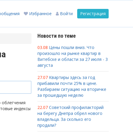
ообщения
Избранное
Войти
Регистрация
Новости по теме
03.08
Цены пошли вниз. Что
на
произошло на рынке квартир в
Витебске и области за 27 июля - 3
августа
27.07
Квартиры здесь за год
прибавили почти 25% в цене.
Разбираем ситуацию на вторичке
за прошедшую неделю
ю облегчения
22.07
Советский профилакторий
чтовые индексы
на берегу Днепра обрел нового
владельца. За сколько его
продали?