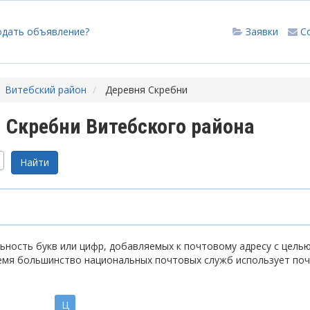
одать объявление?
Заявки
С
Витебский район
Деревня Скребни
 Скребни Витебского района
ность букв или цифр, добавляемых к почтовому адресу с цель
емя большинство национальных почтовых служб использует по
Ц