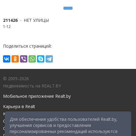
211426
НЕТ УЛИЦЫ
1-12
Поделиться страницей:
© 2005-2026
Недвижимость на REALT.BY
Мобильное приложение Realt.by
Карьера в Realt
Контакты редакции
Для обеспечения удобства пользователей Realt.by,
Справочный центр
улучшения сервисов и предоставления
Служба поддержки
персонализированных рекомендаций используются
Прейскурант