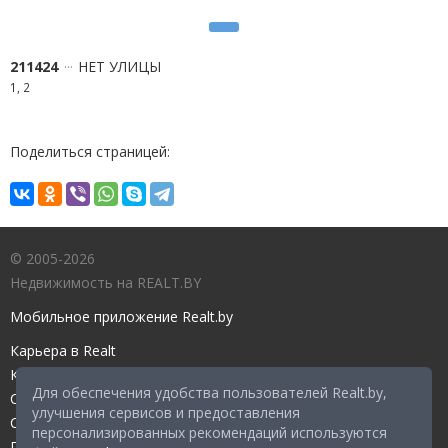
211424
НЕТ УЛИЦЫ
1, 2
Поделиться страницей:
© 2005-2026
Недвижимость на REALT.BY
Мобильное приложение Realt.by
Карьера в Realt
Контакты редакции
Для обеспечения удобства пользователей Realt.by,
Справочный центр
улучшения сервисов и предоставления
Служба поддержки
персонализированных рекомендаций используются
Прейскурант