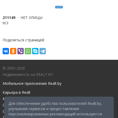
211149
НЕТ УЛИЦЫ
ВСЕ
Поделиться страницей:
© 2005-2026
Недвижимость на REALT.BY
Мобильное приложение Realt.by
Карьера в Realt
Контакты редакции
Для обеспечения удобства пользователей Realt.by,
Справочный центр
улучшения сервисов и предоставления
Служба поддержки
персонализированных рекомендаций используются
Прейскурант