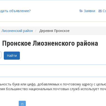
одать объявление?
Заявки
С
Лиозненский район
Деревня Пронское
 Пронское Лиозненского района
ность букв или цифр, добавляемых к почтовому адресу с цель
емя большинство национальных почтовых служб использует по
П