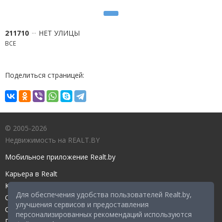
211710
НЕТ УЛИЦЫ
ВСЕ
Поделиться страницей:
© 2005-2026
Недвижимость на REALT.BY
Мобильное приложение Realt.by
Карьера в Realt
Контакты редакции
Для обеспечения удобства пользователей Realt.by,
Справочный центр
улучшения сервисов и предоставления
Служба поддержки
персонализированных рекомендаций используются
Прейскурант