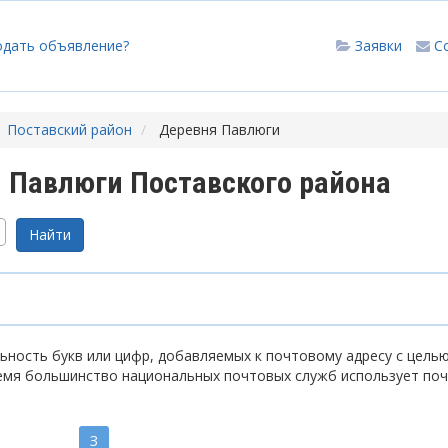
одать объявление?
Заявки
С
Поставский район
Деревня Павлюги
 Павлюги Поставского района
ность букв или цифр, добавляемых к почтовому адресу с цель
емя большинство национальных почтовых служб использует по
З