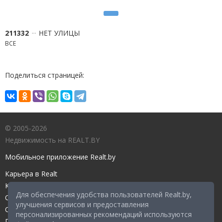
211332
НЕТ УЛИЦЫ
ВСЕ
Поделиться страницей:
© 2005-2026
Недвижимость на REALT.BY
Мобильное приложение Realt.by
Карьера в Realt
Контакты редакции
Для обеспечения удобства пользователей Realt.by,
Справочный центр
улучшения сервисов и предоставления
Служба поддержки
персонализированных рекомендаций используются
Прейскурант