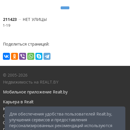
211423
НЕТ УЛИЦЫ
1-19
Поделиться страницей:
© 2005-2026
Недвижимость на REALT.BY
Мобильное приложение Realt.by
Карьера в Realt
Контакты редакции
Для обеспечения удобства пользователей Realt.by,
Справочный центр
улучшения сервисов и предоставления
Служба поддержки
персонализированных рекомендаций используются
Прейскурант