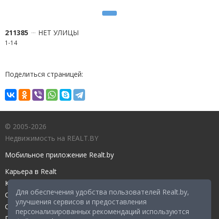
211385
НЕТ УЛИЦЫ
1-14
Поделиться страницей:
© 2005-2026
Недвижимость на REALT.BY
Мобильное приложение Realt.by
Карьера в Realt
Контакты редакции
Для обеспечения удобства пользователей Realt.by,
Справочный центр
улучшения сервисов и предоставления
Служба поддержки
персонализированных рекомендаций используются
Прейскурант