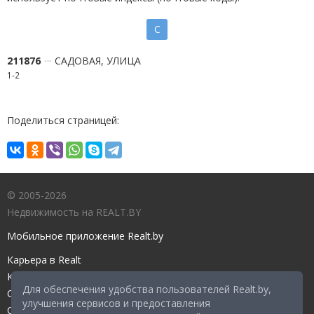
С
211876
САДОВАЯ, УЛИЦА
1-2
Поделиться страницей:
© 2005-2026
Недвижимость на REALT.BY
Мобильное приложение Realt.by
Карьера в Realt
Контакты редакции
Для обеспечения удобства пользователей Realt.by,
Справочный центр
улучшения сервисов и предоставления
Служба поддержки