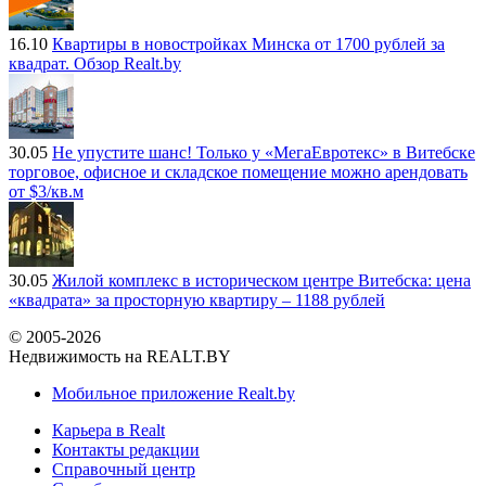
16.10
Квартиры в новостройках Минска от 1700 рублей за
квадрат. Обзор Realt.by
30.05
Не упустите шанс! Только у «МегаЕвротекс» в Витебске
торговое, офисное и складское помещение можно арендовать
от $3/кв.м
30.05
Жилой комплекс в историческом центре Витебска: цена
«квадрата» за просторную квартиру – 1188 рублей
© 2005-2026
Недвижимость на REALT.BY
Мобильное приложение Realt.by
Карьера в Realt
Контакты редакции
Справочный центр