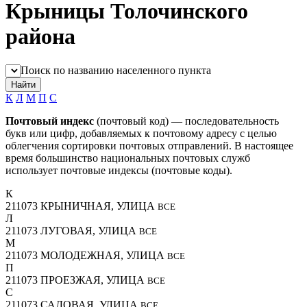
Крыницы Толочинского
района
Поиск по названию населенного пункта
К
Л
М
П
С
Почтовый индекс
(почтовый код) — последовательность
букв или цифр, добавляемых к почтовому адресу с целью
облегчения сортировки почтовых отправлений. В настоящее
время большинство национальных почтовых служб
использует почтовые индексы (почтовые коды).
К
211073
КРЫНИЧНАЯ, УЛИЦА
ВСЕ
Л
211073
ЛУГОВАЯ, УЛИЦА
ВСЕ
М
211073
МОЛОДЕЖНАЯ, УЛИЦА
ВСЕ
П
211073
ПРОЕЗЖАЯ, УЛИЦА
ВСЕ
С
211073
САДОВАЯ, УЛИЦА
ВСЕ