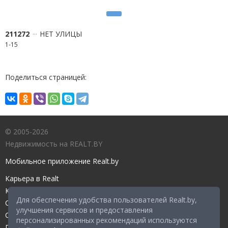
211272
НЕТ УЛИЦЫ
1-15
Поделиться страницей:
© 2005-2026
Недвижимость на REALT.BY
Мобильное приложение Realt.by
Карьера в Realt
Контакты редакции
Для обеспечения удобства пользователей Realt.by,
Справочный центр
улучшения сервисов и предоставления
Служба поддержки
персонализированных рекомендаций используются
Прейскурант