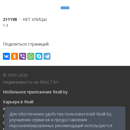
211198
НЕТ УЛИЦЫ
1-3
Поделиться страницей:
© 2005-2026
Недвижимость на REALT.BY
Мобильное приложение Realt.by
Карьера в Realt
Контакты редакции
Для обеспечения удобства пользователей Realt.by,
Справочный центр
улучшения сервисов и предоставления
Служба поддержки
персонализированных рекомендаций используются
Прейскурант