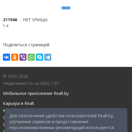
211946
НЕТ УЛИЦЫ
1-4
Поделиться страницей:
© 2005-2026
Недвижимость на REALT.BY
Мобильное приложение Realt.by
Карьера в Realt
Контакты редакции
Для обеспечения удобства пользователей Realt.by,
Справочный центр
улучшения сервисов и предоставления
Служба поддержки
персонализированных рекомендаций используются
Прейскурант