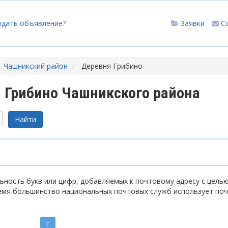
одать объявление?
Заявки
С
Чашникский район
Деревня Грибино
 Грибино Чашникского района
ность букв или цифр, добавляемых к почтовому адресу с цель
емя большинство национальных почтовых служб использует по
Г