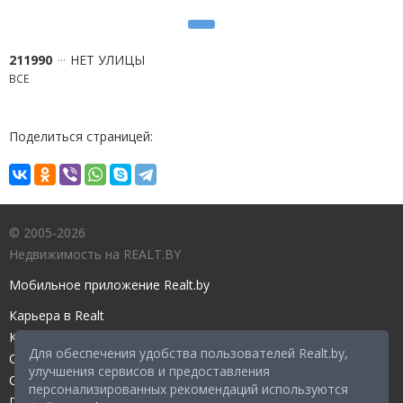
211990
НЕТ УЛИЦЫ
ВСЕ
Поделиться страницей:
© 2005-2026
Недвижимость на REALT.BY
Мобильное приложение Realt.by
Карьера в Realt
Контакты редакции
Для обеспечения удобства пользователей Realt.by,
Справочный центр
улучшения сервисов и предоставления
Служба поддержки
персонализированных рекомендаций используются
Прейскурант