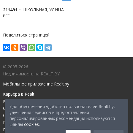
211491
ШКОЛЬНАЯ, УЛИЦА
ВСЕ
Поделиться страницей:
© 2005-2026
Недвижимость на REALT.BY
Мобильное приложение Realt.by
Карьера в Realt
Контакты редакции
Для обеспечения удобства пользователей Realt.by,
Справочный центр
улучшения сервисов и предоставления
Служба поддержки
персонализированных рекомендаций используются
Прейскурант
файлы
cookies
.
Правовые документы