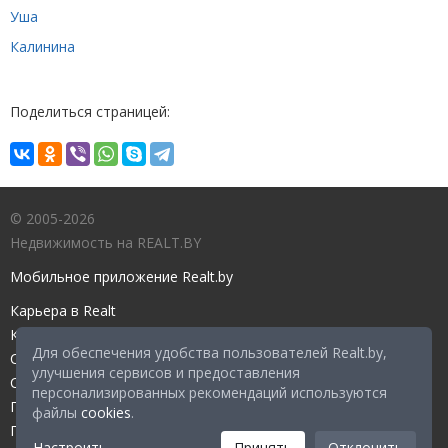
Уша
Калинина
Поделиться страницей:
© 2005-2026
Недвижимость на REALT.BY
Мобильное приложение Realt.by
Карьера в Realt
Контакты редакции
Для обеспечения удобства пользователей Realt.by,
Справочный центр
улучшения сервисов и предоставления
Служба поддержки
персонализированных рекомендаций используются
Прейскурант
файлы
cookies
.
Правовые документы
Настроить
Принять
Отклонить