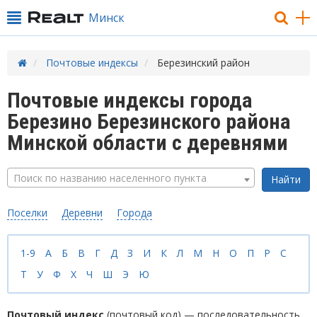
Минск
Почтовые индексы
Березинский район
Почтовые индексы города
Березино Березинского района
Минской области с деревнями
Поиск по названию населенного пункта
Поселки
Деревни
Города
1-9
А
Б
В
Г
Д
З
И
К
Л
М
Н
О
П
Р
С
Т
У
Ф
Х
Ч
Ш
Э
Ю
Почтовый индекс
(почтовый код) — последовательность