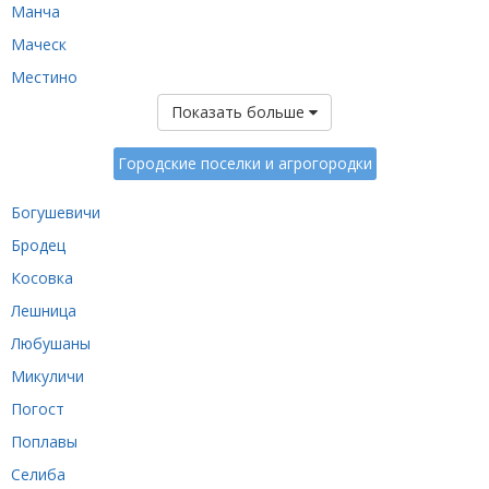
Манча
Маческ
Местино
Показать больше
Городские поселки и агрогородки
Богушевичи
Бродец
Косовка
Лешница
Любушаны
Микуличи
Погост
Поплавы
Селиба