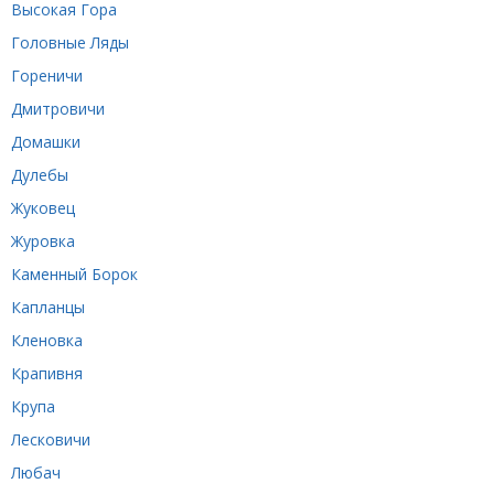
Высокая Гора
Головные Ляды
Гореничи
Дмитровичи
Домашки
Дулебы
Жуковец
Журовка
Каменный Борок
Капланцы
Кленовка
Крапивня
Крупа
Лесковичи
Любач