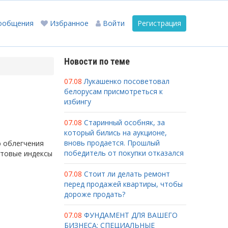
ообщения
Избранное
Войти
Регистрация
Новости по теме
07.08
Лукашенко посоветовал
белорусам присмотреться к
избингу
07.08
Старинный особняк, за
который бились на аукционе,
вновь продается. Прошлый
ю облегчения
победитель от покупки отказался
чтовые индексы
07.08
Стоит ли делать ремонт
перед продажей квартиры, чтобы
дороже продать?
07.08
ФУНДАМЕНТ ДЛЯ ВАШЕГО
БИЗНЕСА: СПЕЦИАЛЬНЫЕ