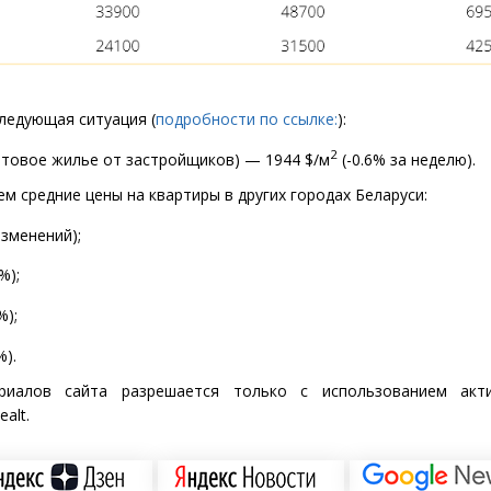
следующая ситуация
(
подробности по ссылке:
):
2
отовое жилье от застройщиков) — 1944 $/м
(
-0.6% за неделю).
м средние цены на квартиры в других городах Беларуси:
изменений);
%);
%);
%).
риалов сайта разрешается только с использованием акт
alt.