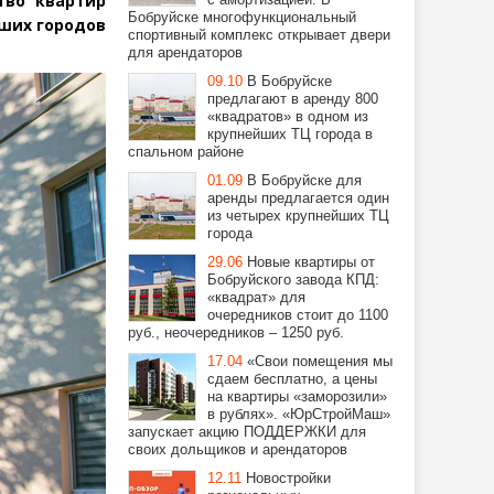
тво квартир
Бобруйске многофункциональный
йших городов
спортивный комплекс открывает двери
для арендаторов
09.10
В Бобруйске
предлагают в аренду 800
«квадратов» в одном из
крупнейших ТЦ города в
спальном районе
01.09
В Бобруйске для
аренды предлагается один
из четырех крупнейших ТЦ
города
29.06
Новые квартиры от
Бобруйского завода КПД:
«квадрат» для
очередников стоит до 1100
руб., неочередников – 1250 руб.
17.04
«Свои помещения мы
сдаем бесплатно, а цены
на квартиры «заморозили»
в рублях». «ЮрСтройМаш»
запускает акцию ПОДДЕРЖКИ для
своих дольщиков и арендаторов
12.11
Новостройки