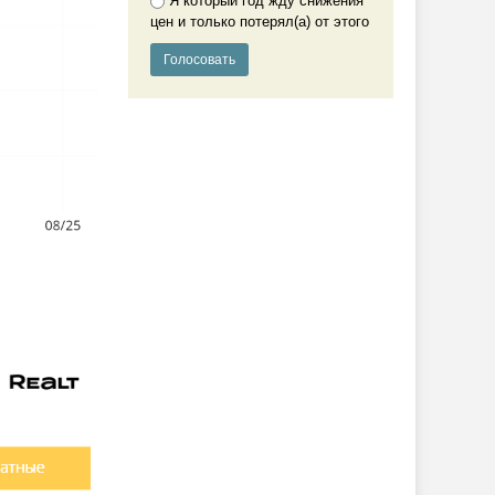
Я который год жду снижения
цен и только потерял(а) от этого