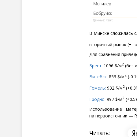
В Минске сложилась 
вторичный рынок
(
+ г
Для сравнения приведе
2
Брест:
1096 $/м
(
без 
2
Витебск:
853 $/м
(
-0.1
2
Гомель:
932 $/м
(
+0.3
2
Гродно:
997 $/м
(
+0.5
Использование мате
на первоисточник — Re
Читать: