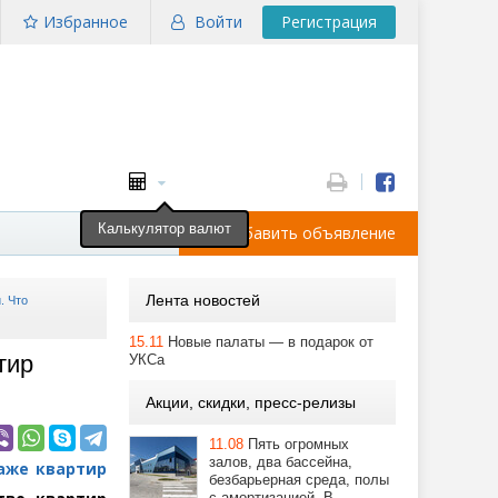
Избранное
Войти
Регистрация
Калькулятор валют
Добавить объявление
Лента новостей
. Что
15.11
Новые палаты — в подарок от
тир
УКСа
Акции, скидки, пресс-релизы
11.08
Пять огромных
залов, два бассейна,
аже квартир
безбарьерная среда, полы
с амортизацией. В