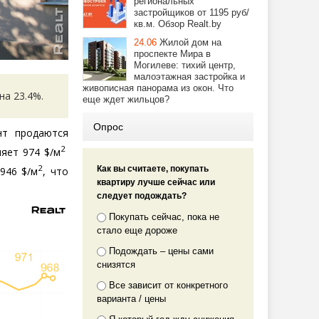
региональных
застройщиков от 1195 руб/
кв.м. Обзор Realt.by
24.06
Жилой дом на
проспекте Мира в
Могилеве: тихий центр,
малоэтажная застройка и
живописная панорама из окон. Что
на 23.4%.
еще ждет жильцов?
Опрос
нт продаются
2
ляет 974 $/м
2
Как вы считаете, покупать
946 $/м
, что
квартиру лучше сейчас или
следует подождать?
Покупать сейчас, пока не
стало еще дороже
Подождать – цены сами
снизятся
Все зависит от конкретного
варианта / цены