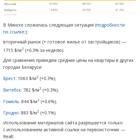
В Минске сложилась следующая ситуация
(
подробности
по ссылке:
):
вторичный рынок
(
+ готовое жилье от застройщиков) —
2
1715 $/м
(
+0.3% за неделю).
Для сравнения приведем средние цены на квартиры в других
городах Беларуси:
2
Брест:
1063 $/м
(
+0.3%);
2
Витебск:
782 $/м
(
+0.3%);
2
Гомель:
844 $/м
(
+0.6%);
2
Гродно:
883 $/м
(
+0.1%).
Использование материалов сайта разрешается только
с использованием активной ссылки на первоисточник —
Realt.