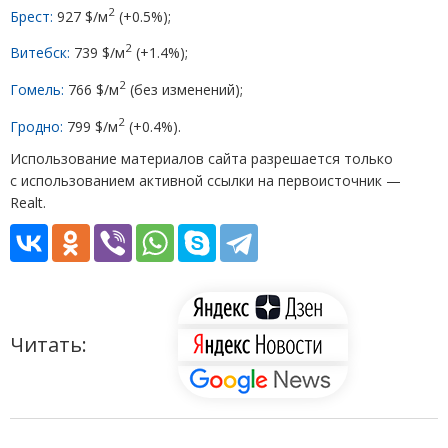
2
Брест:
927 $/м
(
+0.5%);
2
Витебск:
739 $/м
(
+1.4%);
2
Гомель:
766 $/м
(
без изменений);
2
Гродно:
799 $/м
(
+0.4%).
Использование материалов сайта разрешается только
с использованием активной ссылки на первоисточник —
Realt.
Читать: