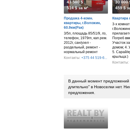
43 500 $
30 000 
514 $ за м²
459 $ з
Продажа 4-комн.
Квартира 
квартиры, г.Воложин,
3-х комнат
60.9км(Рак)
г.Воложине
3/5п, площадь 85/51/9, лз,
прилагаетс
телефон, 1979гп, кап.рем.
Погреб вме
2012г, сан/узел -
Участок з
раздельный, ремонт -
домом; 4. 
нормальный ремонт
5. Сарай/к
крыльца:)
Контакты:
+375 44 519-6...
Контакты:
В данный момент предложений 
длительно" в Новоселки нет. Н
предложения.