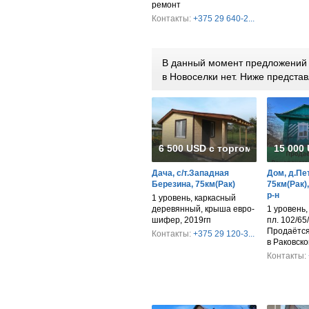
ремонт
Контакты:
+375 29 640-2...
В данный момент предложений п
в Новоселки нет. Ниже предст
6 500 USD с торгом
15 000
Дача, с/т.Западная
Дом, д.Пе
Березина, 75км(Рак)
75км(Рак)
р-н
1 уровень, каркасный
деревянный, крыша евро-
1 уровень,
шифер, 2019гп
пл. 102/65/
Продаётся
Контакты:
+375 29 120-3...
в Раковск
Контакты: