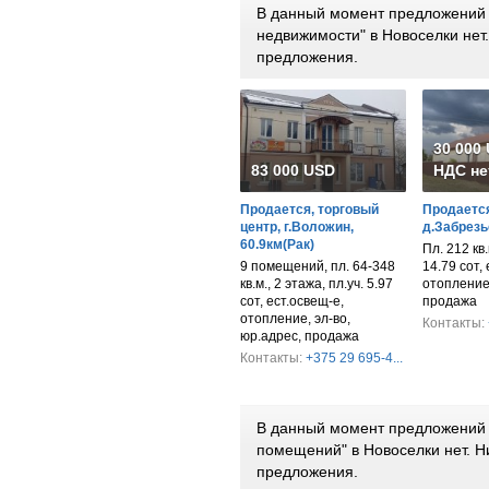
В данный момент предложений 
недвижимости" в Новоселки не
предложения.
30 000
83 000 USD
НДС не
Продается, торговый
Продается
центр, г.Воложин,
д.Забрезь
60.9км(Рак)
Пл. 212 кв.м
9 помещений, пл. 64-348
14.79 сот,
кв.м., 2 этажа, пл.уч. 5.97
отопление,
сот, ест.освещ-е,
продажа
отопление, эл-во,
Контакты:
юр.адрес, продажа
Контакты:
+375 29 695-4...
В данный момент предложений 
помещений" в Новоселки нет. 
предложения.