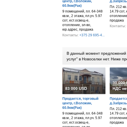
центр, г.Воложин,
д.Забрезь
60.9км(Рак)
Пл. 212 кв.м
9 помещений, пл. 64-348
14.79 сот,
кв.м., 2 этажа, пл.уч. 5.97
отопление,
сот, ест.освещ-е,
продажа
отопление, эл-во,
Контакты:
юр.адрес, продажа
Контакты:
+375 29 695-4...
В данный момент предложений 
услуг" в Новоселки нет. Ниже 
30 000
83 000 USD
НДС не
Продается, торговый
Продается
центр, г.Воложин,
д.Забрезь
60.9км(Рак)
Пл. 212 кв.м
9 помещений, пл. 64-348
14.79 сот,
кв.м., 2 этажа, пл.уч. 5.97
отопление,
сот, ест.освещ-е,
продажа
отопление, эл-во,