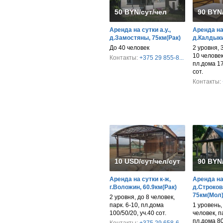
50 BYN/сут/чел
90 BYN
Аренда на сутки а.у.,
Аренда на
д.Замостяны, 75км(Рак)
д.Калдыки
До 40 человек
2 уровня, 
10 человек,
Контакты:
+375 29 855-8...
пл.дома 17
сот.
Контакты:
10 USD/сут/чел/сут/дом
90 BYN
Аренда на сутки к-ж,
Аренда на
г.Воложин, 60.9км(Рак)
д.Строков
75км(Мол
2 уровня, до 8 человек,
парк. 6-10, пл.дома
1 уровень,
100/50/20, уч.40 сот.
человек, па
пл.дома 80/