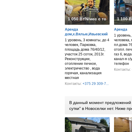
1 050 BYN/мес с торгом
1 100 
Аренда
Аренда
дом,х.Вялые,Ивьевский
1 уровень,
1 уровень, 3 комнаты, до 4
человека, п
человек, Парковка,
пл.дома 76
площадь дома 76/40/12,
отопл. печ
участок 25 соток, 2013г.
газ б, вод
Реконструкции,
канал-я с/
отопление печное,
телефон
электричество , вода
Контакты:
горячая, канализация
местная
Контакты:
+375 29 309-7...
В данный момент предложений 
сутки" в Новоселки нет. Ниже 