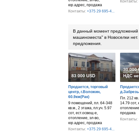
Контакты:
юр.адрес, продажа
Контакты:
+375 29 695-4...
В данный момент предложений п
машиноместа" в Новоселки нет
предложения.
30 000
83 000 USD
НДС не
Продается, торговый
Продается
центр, г.Воложин,
д.Забрезь
60.9км(Рак)
Пл. 212 кв.м
9 помещений, пл. 64-348
14.79 сот,
кв.м., 2 этажа, пл.уч. 5.97
отопление,
сот, ест.освещ-е,
продажа
отопление, эл-во,
Контакты:
юр.адрес, продажа
Контакты:
+375 29 695-4...