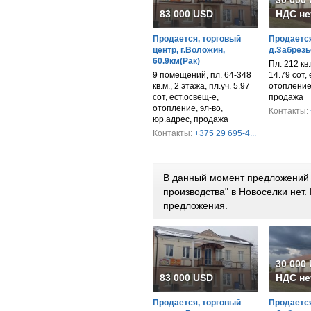
83 000 USD
НДС не
Продается, торговый
Продается
центр, г.Воложин,
д.Забрезь
60.9км(Рак)
Пл. 212 кв.м
9 помещений, пл. 64-348
14.79 сот,
кв.м., 2 этажа, пл.уч. 5.97
отопление,
сот, ест.освещ-е,
продажа
отопление, эл-во,
Контакты:
юр.адрес, продажа
Контакты:
+375 29 695-4...
В данный момент предложений 
производства" в Новоселки нет
предложения.
30 000
83 000 USD
НДС не
Продается, торговый
Продается