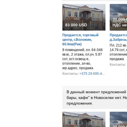
30 000
83 000 USD
НДС не
Продается, торговый
Продается
центр, г.Воложин,
д.Забрезь
60.9км(Рак)
Пл. 212 кв.м
9 помещений, пл. 64-348
14.79 сот,
кв.м., 2 этажа, пл.уч. 5.97
отопление,
сот, ест.освещ-е,
продажа
отопление, эл-во,
Контакты:
юр.адрес, продажа
Контакты:
+375 29 695-4...
В данный момент предложений 
бары, кафе" в Новоселки нет. 
предложения.
30 000