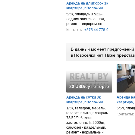
Аренда на длит.срок 1к
квартира, г.Воложин
5/5к, площадь 37/22/-,
лоджия застекленная,
ремонт - евроремонт
Контакты:
+375 44 778-9...
В данный момент предложений п
в Новоселки нет. Ниже предст
20 USD/сут с торгом
Аренда на сутки 3к
Аренда на
квартира, г.Воложин
квартира,
1/5к, телефон, мебель,
5/5п, площ
газовая плита, площадь
Контакты:
73/52/9, балкон
застекленный, 2000гп,
сан/узел - раздельный,
ремонт - нормальный