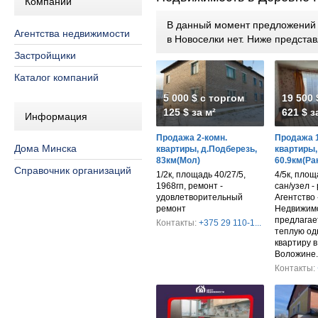
Компании
В данный момент предложений п
Агентства недвижимости
в Новоселки нет. Ниже предст
Застройщики
Каталог компаний
5 000 $ с торгом
19 500 
125 $ за м²
621 $ з
Информация
Продажа 2-комн.
Продажа 1
Дома Минска
квартиры, д.Подберезь,
квартиры,
83км(Мол)
60.9км(Ра
Справочник организаций
1/2к, площадь 40/27/5,
4/5к, площ
1968гп, ремонт -
сан/узел -
удовлетворительный
Агентство 
ремонт
Недвижим
предлагае
Контакты:
+375 29 110-1...
теплую од
квартиру в
Воложине.
Контакты: