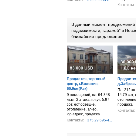
Контакты:
+375 29 658-6...
Контакты:
В данный момент предложений 
недвижимости, гаражей" в Ново
ближайшие предложения.
30 000
83 000 USD
НДС не
Продается, торговый
Продается
центр, г.Воложин,
д.Забрезь
60.9км(Рак)
Пл. 212 кв.м
9 помещений, пл. 64-348
14.79 сот,
кв.м., 2 этажа, пл.уч. 5.97
отопление,
сот, ест.освещ-е,
продажа
отопление, эл-во,
Контакты:
юр.адрес, продажа
Контакты:
+375 29 695-4...