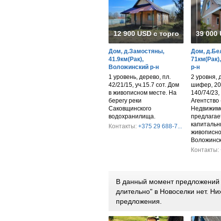
12 900 USD с торгом
39 000
Дом, д.Замостяны,
Дом, д.Бе
41.9км(Рак),
71км(Рак)
Воложинский р-н
р-н
1 уровень, дерево, пл.
2 уровня, 
42/21/15, уч.15.7 сот. Дом
шифер, 202
в живописном месте. На
140/74/23, 
берегу реки
Агентство 
Саковщинского
Недвижим
водохранилища.
предлагае
капитальн
Контакты:
+375 29 688-7...
живописно
Воложинск
Контакты:
В данный момент предложений 
длительно" в Новоселки нет. Н
предложения.