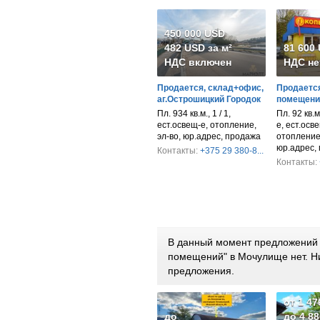
450 000 USD
482 USD за м²
81 600
НДС включен
НДС не
Продается, склад+офис,
Продается
аг.Острошицкий Городок
помещени
Пл. 934 кв.м., 1 / 1,
Пл. 92 кв.м
ест.освещ-е, отопление,
е, ест.осв
эл-во, юр.адрес, продажа
отопление,
юр.адрес,
Контакты:
+375 29 380-8...
Контакты:
В данный момент предложений 
помещений" в Мочулище нет. 
предложения.
от 1 4
до
до 4 8