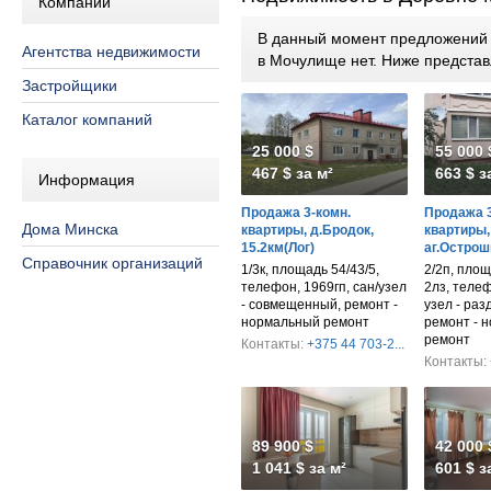
Компании
В данный момент предложений п
Агентства недвижимости
в Мочулище нет. Ниже предста
Застройщики
Каталог компаний
25 000 $
55 000 
467 $ за м²
663 $ з
Информация
Продажа 3-комн.
Продажа 3
Дома Минска
квартиры, д.Бродок,
квартиры,
15.2км(Лог)
аг.Острош
Справочник организаций
1/3к, площадь 54/43/5,
2/2п, площ
телефон, 1969гп, сан/узел
2лз, телеф
- совмещенный, ремонт -
узел - раз
нормальный ремонт
ремонт - 
ремонт
Контакты:
+375 44 703-2...
Контакты:
89 900 $
42 000 
1 041 $ за м²
601 $ з