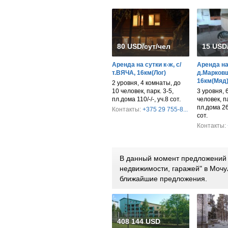
80 USD/сут/чел
15 USD
Аренда на сутки к-ж, с/
Аренда на 
т.ВЯЧА, 16км(Лог)
д.Марков
16км(Мяд
2 уровня, 4 комнаты, до
10 человек, парк. 3-5,
3 уровня, 
пл.дома 110/-/-, уч.8 сот.
человек, па
пл.дома 26
Контакты:
+375 29 755-8...
сот.
Контакты:
В данный момент предложений 
недвижимости, гаражей" в Моч
ближайшие предложения.
408 144 USD