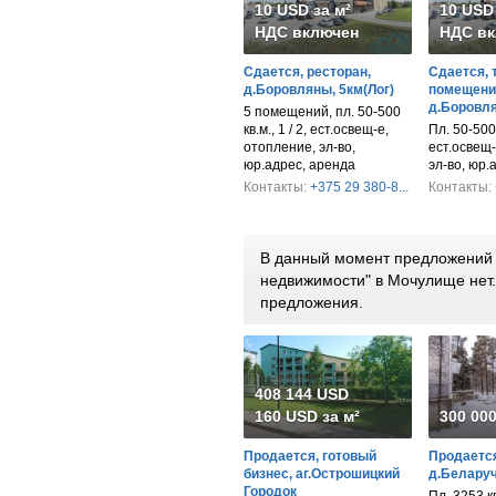
10 USD за м²
10 USD 
НДС включен
НДС вк
Сдается, ресторан,
Сдается, 
д.Боровляны, 5км(Лог)
помещени
д.Боровля
5 помещений, пл. 50-500
кв.м., 1 / 2, ест.освещ-е,
Пл. 50-500 к
отопление, эл-во,
ест.освещ-
юр.адрес, аренда
эл-во, юр.
Контакты:
+375 29 380-8...
Контакты:
В данный момент предложений 
недвижимости" в Мочулище нет
предложения.
408 144 USD
160 USD за м²
300 00
Продается, готовый
Продается
бизнес, аг.Острошицкий
д.Беларуч
Городок