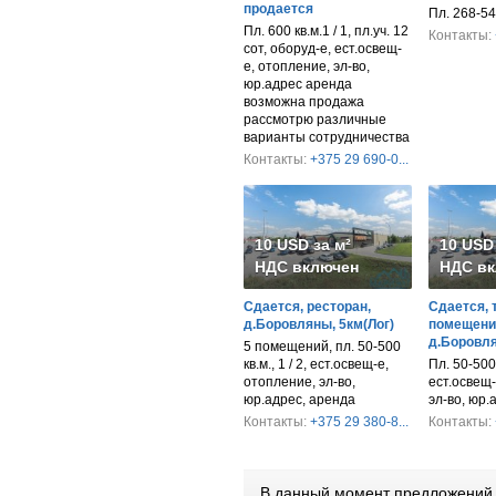
продается
Пл. 268-54
Пл. 600 кв.м.1 / 1, пл.уч. 12
Контакты:
сот, оборуд-е, ест.освещ-
е, отопление, эл-во,
юр.адрес аренда
возможна продажа
рассмотрю различные
варианты сотрудничества
Контакты:
+375 29 690-0...
10 USD за м²
10 USD 
НДС включен
НДС вк
Сдается, ресторан,
Сдается, 
д.Боровляны, 5км(Лог)
помещени
д.Боровля
5 помещений, пл. 50-500
кв.м., 1 / 2, ест.освещ-е,
Пл. 50-500 к
отопление, эл-во,
ест.освещ-
юр.адрес, аренда
эл-во, юр.
Контакты:
+375 29 380-8...
Контакты:
В данный момент предложений 