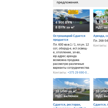
предложения.
от 1 4
до
до 4 8
4 900 BYN
5,5 BYN
8 BYN за м²
НДС не
Острошицкий Сдается
Аренда, с
продается
Пл. 268-54
Пл. 600 кв.м.1 / 1, пл.уч. 12
Контакты:
сот, оборуд-е, ест.освещ-
е, отопление, эл-во,
юр.адрес аренда
возможна продажа
рассмотрю различные
варианты сотрудничества
Контакты:
+375 29 690-0...
10 USD за м²
10 USD 
НДС включен
НДС вк
Сдается, ресторан,
Сдается, 