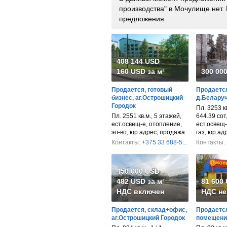
производства" в Мочулище нет
предложения.
408 144 USD
160 USD за м²
300 00
Продается, готовый
Продается
бизнес, аг.Острошицкий
д.Беларуч
Городок
Пл. 3253 кв
Пл. 2551 кв.м., 5 этажей,
644.39 сот
ест.освещ-е, отопление,
ест.освещ-
эл-во, юр.адрес, продажа
газ, юр.ад
Контакты:
+375 33 688-5...
Контакты:
450 000 USD
482 USD за м²
81 600
НДС включен
НДС не
Продается, склад+офис,
Продается
аг.Острошицкий Городок
помещени