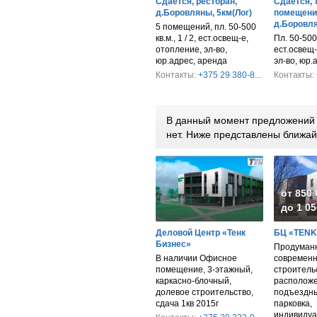
Сдается, ресторан,
Сдается, 
д.Боровляны, 5км(Лог)
помещени
д.Боровля
5 помещений, пл. 50-500
кв.м., 1 / 2, ест.освещ-е,
Пл. 50-500 к
отопление, эл-во,
ест.освещ-
юр.адрес, аренда
эл-во, юр.
Контакты:
+375 29 380-8...
Контакты:
В данный момент предложений 
нет. Ниже представлены ближа
от 850
до 1 05
Деловой Центр «Тенк
БЦ «TENK
Бизнес»
Продуманн
В наличии Офисное
современн
помещение, 3-этажный,
строитель
каркасно-блочный,
расположе
долевое строительство,
подъездны
сдача 1кв 2015г
парковка,
индивидуа