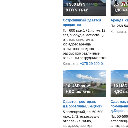
4 900 BYN
5,5 BYN
8 BYN за м²
НДС не
Острошицкий Сдается
Аренда, с
продается
Пл. 268-54
Пл. 600 кв.м.1 / 1, пл.уч. 12
Контакты:
сот, оборуд-е, ест.освещ-
е, отопление, эл-во,
юр.адрес аренда
возможна продажа
рассмотрю различные
варианты сотрудничества
Контакты:
+375 29 690-0...
10 USD за м²
10 USD 
НДС включен
НДС вк
Сдается, ресторан,
Сдается, 
д.Боровляны, 5км(Лог)
помещени
д.Боровля
5 помещений, пл. 50-500
кв.м., 1 / 2, ест.освещ-е,
Пл. 50-500 к
отопление, эл-во,
ест.освещ-
юр.адрес, аренда
эл-во, юр.