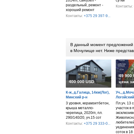
2014гп, сан/узел -
сутки
раздельный, ремонт -
Контакты:
хороший ремонт
Контакты:
+375 29 397-9...
В данный момент предложений п
в Мочулище нет. Ниже предста
49 900
400 000 USD
цена з
К-ж, д.Галица, 14км(Лог),
Уч., д.Моч
Минский р-н
Логойский
3 уровня, керамзитбетон,
Пл.уч. 13 
крыша металло-
участок в 
черепица, 2020гп, пл.
эксклюзив
290/140/20, уч.15 сот
Живописна
любителе
Контакты:
+375 29 333-0...
уединения
соток в 18