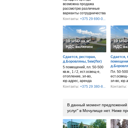
возможна продажа
рассмотрю различные
варианты сотрудничества
Контакты:
+375 29 690-0...
10 USD за м²
10 USD 
НДС включен
НДС вк
Сдается, ресторан,
Сдается, 
д.Боровляны, 5км(Лог)
помещени
д.Боровля
5 помещений, пл. 50-500
кв.м., 1 / 2, ест.освещ-е,
Пл. 50-500 к
отопление, эл-во,
ест.освещ-
юр.адрес, аренда
эл-во, юр.
Контакты:
+375 29 380-8...
Контакты:
В данный момент предложений 
услуг" в Мочулище нет. Ниже 