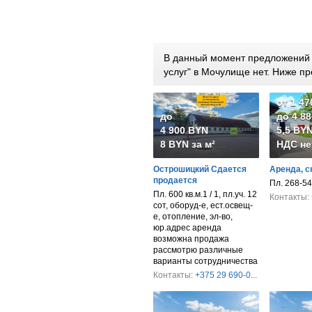
В данный момент предложений п
услуг" в Мочулище нет. Ниже 
от 1 4
до
до 4 8
4 900 BYN
5,5 BYN
8 BYN за м²
НДС не
Острошицкий Сдается
Аренда, с
продается
Пл. 268-54
Пл. 600 кв.м.1 / 1, пл.уч. 12
Контакты:
сот, оборуд-е, ест.освещ-
е, отопление, эл-во,
юр.адрес аренда
возможна продажа
рассмотрю различные
варианты сотрудничества
Контакты:
+375 29 690-0...