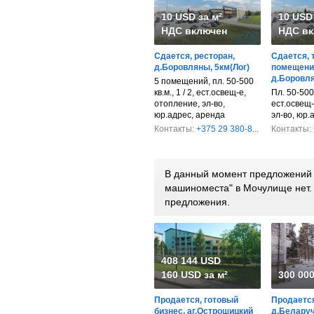
10 USD за м²
10 USD 
НДС включен
НДС вк
Сдается, ресторан,
Сдается, 
д.Боровляны, 5км(Лог)
помещени
д.Боровля
5 помещений, пл. 50-500
кв.м., 1 / 2, ест.освещ-е,
Пл. 50-500 к
отопление, эл-во,
ест.освещ-
юр.адрес, аренда
эл-во, юр.
Контакты:
+375 29 380-8...
Контакты:
В данный момент предложений п
машиноместа" в Мочулище нет.
предложения.
408 144 USD
160 USD за м²
300 00
Продается, готовый
Продается
бизнес, аг.Острошицкий
д.Беларуч