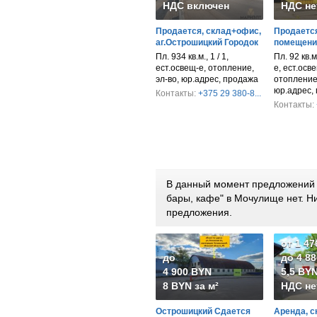
НДС включен
НДС не
Продается, склад+офис,
Продается
аг.Острошицкий Городок
помещени
Пл. 934 кв.м., 1 / 1,
Пл. 92 кв.м
ест.освещ-е, отопление,
е, ест.осв
эл-во, юр.адрес, продажа
отопление,
юр.адрес,
Контакты:
+375 29 380-8...
Контакты:
В данный момент предложений п
бары, кафе" в Мочулище нет. 
предложения.
от 1 4
до
до 4 8
4 900 BYN
5,5 BYN
8 BYN за м²
НДС не
Острошицкий Сдается
Аренда, с