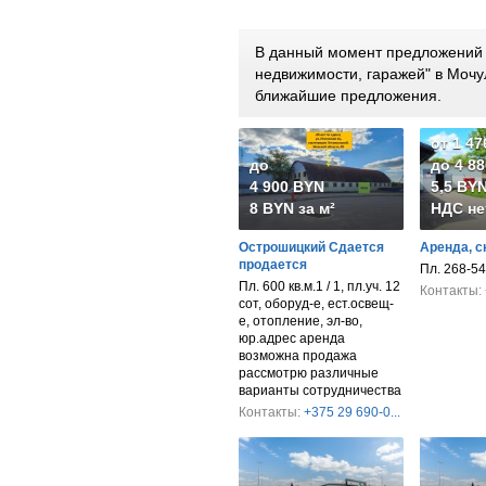
В данный момент предложений 
недвижимости, гаражей" в Моч
ближайшие предложения.
от 1 4
до
до 4 8
4 900 BYN
5,5 BYN
8 BYN за м²
НДС не
Острошицкий Сдается
Аренда, с
продается
Пл. 268-54
Пл. 600 кв.м.1 / 1, пл.уч. 12
Контакты:
сот, оборуд-е, ест.освещ-
е, отопление, эл-во,
юр.адрес аренда
возможна продажа
рассмотрю различные
варианты сотрудничества
Контакты:
+375 29 690-0...