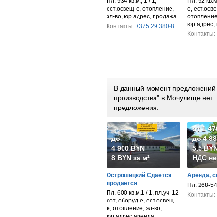
Пл. 934 кв.м., 1 / 1,
Пл. 92 кв.м
ест.освещ-е, отопление,
е, ест.осв
эл-во, юр.адрес, продажа
отопление,
юр.адрес,
Контакты:
+375 29 380-8...
Контакты:
В данный момент предложений п
производства" в Мочулище нет
предложения.
от 1 4
до
до 4 8
4 900 BYN
5,5 BYN
8 BYN за м²
НДС не
Острошицкий Сдается
Аренда, с
продается
Пл. 268-54
Пл. 600 кв.м.1 / 1, пл.уч. 12
Контакты:
сот, оборуд-е, ест.освещ-
е, отопление, эл-во,
юр.адрес аренда