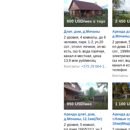
800 USD/мес с торгом
2 450 
Длит. дом, д.Мочаны
Аренда дли
д.Мочаны,
2 уровня, 4 комнаты, до 6
человек, парк. 1-2, уч.20
2 уровня, 
сот., отопл. печное, эл-во
пл.дома 17
есть, газ б, вода горячая,
сот., 1999г
канал-я местная, цена
электричес
13,9 млн руб/месяц
газ нет, в
канал-я ес
Контакты:
+375 29 664-1...
телефон
Контакты:
950 USD/мес
1 100 
Аренда длит. дом,
Аренда дли
д.Мочаны, 12.1км(Лог)
т.Новые х
16км(Мяд
2 уровня, 5 комнат,
пл.дома 166/52/12, уч.7
2 уровня, п