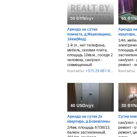
50 BYN/сут
65 BYN
Аренда на сутки
Аренда на
комната, д.Марковщина,
квартира,
16км(Мяд)
1/4п, мебе
1-й эт., нет телефона,
электриче
мебель, газовая плита,
площадь 4
площадь 10кв.м., соседи 2
застекленн
человека, сан/узел -
сан/узел -
совмещенный
ремонт - 
Контакты:
+375 29 867-8...
Контакты:
40 USD/сут
30 BYN
Аренда на сутки 2к
Сутки ком
квартира, д.Боровляны
сан/узел -
2/4мк, площадь 67/36/13,
ремонт - 
балкон застекленный,
ремонт, це