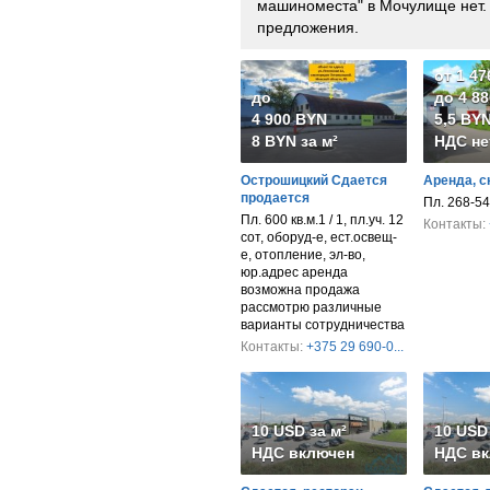
машиноместа" в Мочулище нет.
предложения.
от 1 4
до
до 4 8
4 900 BYN
5,5 BYN
8 BYN за м²
НДС не
Острошицкий Сдается
Аренда, с
продается
Пл. 268-54
Пл. 600 кв.м.1 / 1, пл.уч. 12
Контакты:
сот, оборуд-е, ест.освещ-
е, отопление, эл-во,
юр.адрес аренда
возможна продажа
рассмотрю различные
варианты сотрудничества
Контакты:
+375 29 690-0...
10 USD за м²
10 USD 
НДС включен
НДС вк