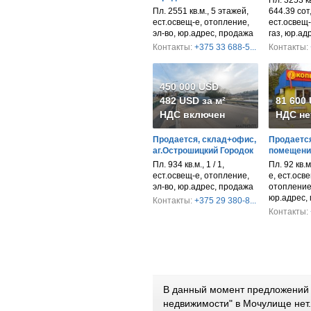
Пл. 3253 кв
Пл. 2551 кв.м., 5 этажей,
644.39 сот
ест.освещ-е, отопление,
ест.освещ-
эл-во, юр.адрес, продажа
газ, юр.ад
Контакты:
+375 33 688-5...
Контакты:
450 000 USD
482 USD за м²
81 600
НДС включен
НДС не
Продается, склад+офис,
Продается
аг.Острошицкий Городок
помещени
Пл. 934 кв.м., 1 / 1,
Пл. 92 кв.м
ест.освещ-е, отопление,
е, ест.осв
эл-во, юр.адрес, продажа
отопление,
юр.адрес,
Контакты:
+375 29 380-8...
Контакты:
В данный момент предложений 
недвижимости" в Мочулище нет