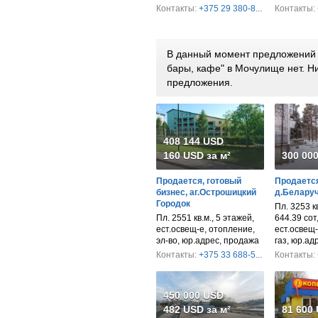
Контакты:
+375 29 380-8...
Контакты:
В данный момент предложений 
бары, кафе" в Мочулище нет. 
предложения.
408 144 USD
160 USD за м²
300 00
Продается, готовый
Продается
бизнес, аг.Острошицкий
д.Беларуч
Городок
Пл. 3253 кв
Пл. 2551 кв.м., 5 этажей,
644.39 сот
ест.освещ-е, отопление,
ест.освещ-
эл-во, юр.адрес, продажа
газ, юр.ад
Контакты:
+375 33 688-5...
Контакты:
450 000 USD
482 USD за м²
81 600