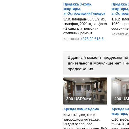
Продажа 3-комн.
Продажа 3
квартиры,
квартиры,
аг.Острошицкий Городок
аг.Острош
3/5п, площадь 86/53/9, лз,
1/1бр, пло
телефон, 2021гп, сан/узел
1950гп, ре
- 2 сан.узла, ремонт -
состояние
отличный ремонт
Контакты:
Контакты:
+375 29 615-6...
В данный момент предложений 
длительно" в Мочулище нет. Н
предложения.
300 USD/мес
400 US
Аренда комнат/дома
Аренда на
квартира,
Комната, две, три в
загородном коттедже.
6/10, меб
Рядом озеро, лес.
59/34/10, 
Комфортные условия. Всё
застекленн