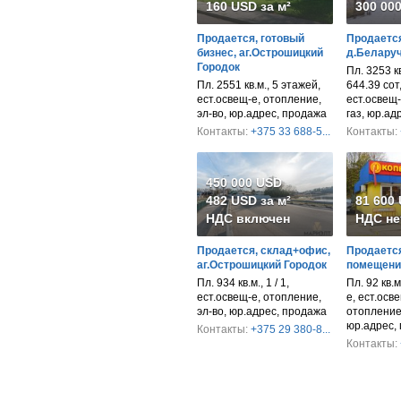
160 USD за м²
300 00
Продается, готовый
Продается
бизнес, аг.Острошицкий
д.Беларуч
Городок
Пл. 3253 кв
Пл. 2551 кв.м., 5 этажей,
644.39 сот
ест.освещ-е, отопление,
ест.освещ-
эл-во, юр.адрес, продажа
газ, юр.ад
Контакты:
+375 33 688-5...
Контакты:
450 000 USD
482 USD за м²
81 600
НДС включен
НДС не
Продается, склад+офис,
Продается
аг.Острошицкий Городок
помещени
Пл. 934 кв.м., 1 / 1,
Пл. 92 кв.м
ест.освещ-е, отопление,
е, ест.осв
эл-во, юр.адрес, продажа
отопление,
юр.адрес,
Контакты:
+375 29 380-8...
Контакты: