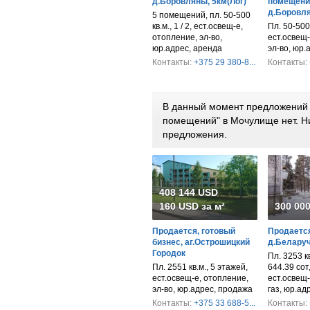
д.Боровляны, 5км(Лог)
помещени
д.Боровля
5 помещений, пл. 50-500
кв.м., 1 / 2, ест.освещ-е,
Пл. 50-500 к
отопление, эл-во,
ест.освещ-
юр.адрес, аренда
эл-во, юр.
Контакты:
+375 29 380-8...
Контакты:
В данный момент предложений 
помещений" в Мочулище нет. 
предложения.
408 144 USD
160 USD за м²
300 00
Продается, готовый
Продается
бизнес, аг.Острошицкий
д.Беларуч
Городок
Пл. 3253 кв
Пл. 2551 кв.м., 5 этажей,
644.39 сот
ест.освещ-е, отопление,
ест.освещ-
эл-во, юр.адрес, продажа
газ, юр.ад
Контакты:
+375 33 688-5...
Контакты: