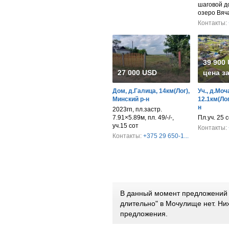
шаговой д
озеро Вяч
Контакты:
39 900
27 000 USD
цена з
Дом, д.Галица, 14км(Лог),
Уч., д.Моч
Минский р-н
12.1км(Лог
н
2023гп, пл.застр.
7.91×5.89м, пл. 49/-/-,
Пл.уч. 25 
уч.15 сот
Контакты:
Контакты:
+375 29 650-1...
В данный момент предложений 
длительно" в Мочулище нет. Н
предложения.