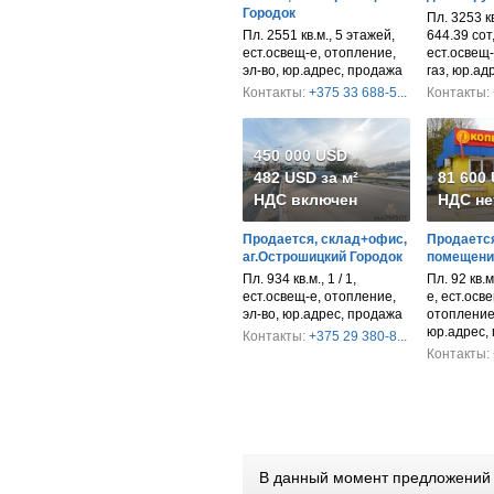
Городок
Пл. 3253 кв
Пл. 2551 кв.м., 5 этажей,
644.39 сот
ест.освещ-е, отопление,
ест.освещ-
эл-во, юр.адрес, продажа
газ, юр.ад
Контакты:
+375 33 688-5...
Контакты:
450 000 USD
482 USD за м²
81 600
НДС включен
НДС не
Продается, склад+офис,
Продается
аг.Острошицкий Городок
помещени
Пл. 934 кв.м., 1 / 1,
Пл. 92 кв.м
ест.освещ-е, отопление,
е, ест.осв
эл-во, юр.адрес, продажа
отопление,
юр.адрес,
Контакты:
+375 29 380-8...
Контакты:
В данный момент предложений п