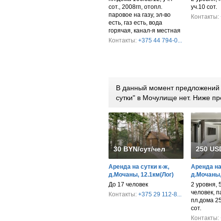
сот., 2008гп, отопл.
уч.10 сот.
паровое на газу, эл-во
Контакты:
есть, газ есть, вода
горячая, канал-я местная
Контакты:
+375 44 794-0...
В данный момент предложений 
сутки" в Мочулище нет. Ниже 
30 BYN/сут/чел
250 US
Аренда на сутки к-ж,
Аренда на
д.Мочаны, 12.1км(Лог)
д.Мочаны,
До 17 человек
2 уровня, 
человек, па
Контакты:
+375 29 112-8...
пл.дома 25
сот.
Контакты: