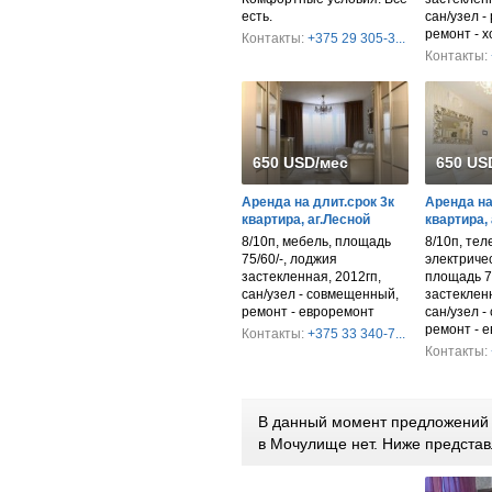
есть.
сан/узел -
ремонт - 
Контакты:
+375 29 305-3...
Контакты:
650 USD/мес
650 US
Аренда на длит.срок 3к
Аренда на
квартира, аг.Лесной
квартира,
8/10п, мебель, площадь
8/10п, тел
75/60/-, лоджия
электриче
застекленная, 2012гп,
площадь 7
сан/узел - совмещенный,
застекленн
ремонт - евроремонт
сан/узел 
ремонт - 
Контакты:
+375 33 340-7...
Контакты:
В данный момент предложений п
в Мочулище нет. Ниже предста