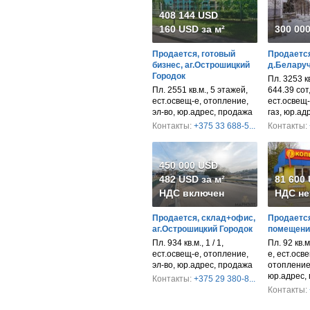
408 144 USD
160 USD за м²
300 00
Продается, готовый
Продается
бизнес, аг.Острошицкий
д.Беларуч
Городок
Пл. 3253 кв
Пл. 2551 кв.м., 5 этажей,
644.39 сот
ест.освещ-е, отопление,
ест.освещ-
эл-во, юр.адрес, продажа
газ, юр.ад
Контакты:
+375 33 688-5...
Контакты:
450 000 USD
482 USD за м²
81 600
НДС включен
НДС не
Продается, склад+офис,
Продается
аг.Острошицкий Городок
помещени
Пл. 934 кв.м., 1 / 1,
Пл. 92 кв.м
ест.освещ-е, отопление,
е, ест.осв
эл-во, юр.адрес, продажа
отопление,
юр.адрес,
Контакты:
+375 29 380-8...
Контакты: